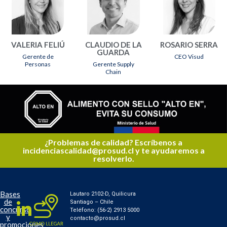
VALERIA FELIÚ
CLAUDIO DE LA
ROSARIO SERRA
GUARDA
Gerente de
CEO Visud
Personas
Gerente Supply
Chain
¿Problemas de calidad? Escríbenos a
incidenciascalidad@prosud.cl y te ayudaremos a
resolverlo.
Bases
Lautaro 2102-D, Quilicura
de
Santiago – Chile
concurso
Teléfono: (56-2) 2913 5000
y
contacto@prosud.cl
promociones